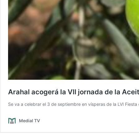
Arahal acogerá la VII jornada de la Ace
Se va a celebrar el 3 de septiembre en vísperas de la LVI Fies
Medial TV