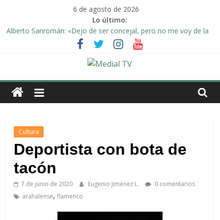
Saltar
6 de agosto de 2026
al
Lo último:
contenido
Alberto Sanromán: «Dejo de ser concejal, pero no me voy de la
política de Arahal»
Deporte y solidaridad, de la mano una vez más en Arahal
El emotivo agradecimiento de la familia afectada por el incendio
en la barriada de la Feria II de Arahal
Medial
Convocado nuevo pleno ordinario del Ayuntamiento de Arahal
Una Plataforma de Morón pide unión a los pueblos de la
TV
comarca para evitar la planta de biogás en término de Arahal
El
Cultura
diario
Deportista con bota de
digital
tacón
y
televisión
7 de junio de 2020
Eugenio Jiménez L.
0 comentarios
de
,
arahalense
flamenco
Arahal