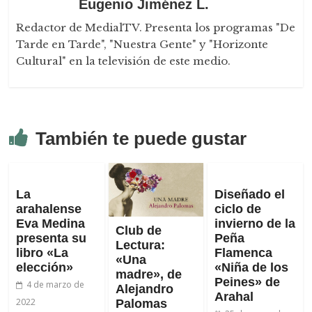
Eugenio Jiménez L.
Redactor de MedialTV. Presenta los programas "De
Tarde en Tarde", "Nuestra Gente" y "Horizonte
Cultural" en la televisión de este medio.
También te puede gustar
La
Diseñado el
arahalense
ciclo de
Eva Medina
invierno de la
Club de
presenta su
Peña
Lectura:
libro «La
Flamenca
«Una
elección»
«Niña de los
madre», de
Peines» de
4 de marzo de
Alejandro
Arahal
2022
Palomas