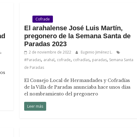
.
Cofrade
El arahalense José Luis Martín,
ad
pregonero de la Semana Santa de
Paradas 2023
,
s
2 de noviembre de 2022
Eugenio Jiménez L.
,
,
,
,
,
#Paradas
arahal
cofrade
cofradías
paradas
Semana Santa
de Paradas
nos
El Consejo Local de Hermandades y Cofradías
de la Villa de Paradas anunciaba hace unos días
el nombramiento del pregonero
Leer más