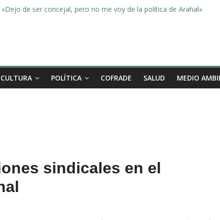
«Dejo de ser concejal, pero no me voy de la política de Arahal»
dad, de la mano una vez más en Arahal
miento de la familia afectada por el incendio en la barriada de la Feri
leno ordinario del Ayuntamiento de Arahal
Morón pide unión a los pueblos de la comarca para evitar la planta 
CULTURA
POLÍTICA
COFRADE
SALUD
MEDIO AMBI
ones sindicales en el
hal