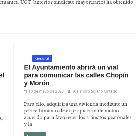
entantes. UGT (anterior sindicato mayoritario) ha obtenido
.
General
El Ayuntamiento abrirá un vial
el
para comunicar las calles Chopín
y Morón
10 de mayo de 2023
Alejandro Solano Cintado
Para ello, adquirirá una vivienda mediante un
procedimiento de expropiación de mutuo
acuerdo para favorecer los tránsitos peatonales
s,
y la