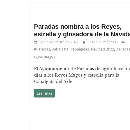
.
Paradas nombra a los Reyes,
estrella y glosadora de la Navid
9 de noviembre de 2022
Eugenio Jiménez L.
,
,
,
,
#Paradas
cabalgata
cabalgatas
Navidad 2022
parada
reyes magos
El Ayuntamiento de Paradas designó hace u
días a los Reyes Magos y estrella para la
Cabalgata del 5 de
Leer más