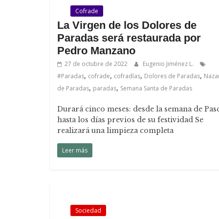
.
Cofrade
La Virgen de los Dolores de
Paradas será restaurada por
Pedro Manzano
27 de octubre de 2022
Eugenio Jiménez L.
,
,
,
,
#Paradas
cofrade
cofradías
Dolores de Paradas
Naza
,
,
de Paradas
paradas
Semana Santa de Paradas
Durará cinco meses: desde la semana de Pas
hasta los días previos de su festividad Se
realizará una limpieza completa
Leer más
.
Sociedad