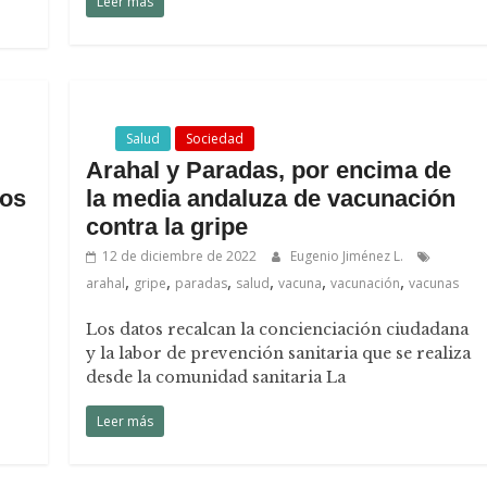
Leer más
.
Salud
Sociedad
Arahal y Paradas, por encima de
gos
la media andaluza de vacunación
contra la gripe
12 de diciembre de 2022
Eugenio Jiménez L.
,
,
,
,
,
,
arahal
gripe
paradas
salud
vacuna
vacunación
vacunas
Los datos recalcan la concienciación ciudadana
y la labor de prevención sanitaria que se realiza
desde la comunidad sanitaria La
Leer más