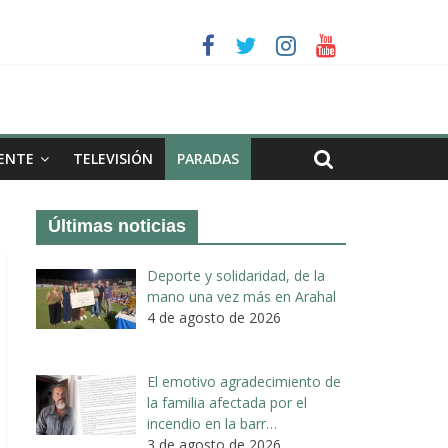
a II de Arahal
de biogás en término de Arahal
ENTE
TELEVISIÓN
PARADAS
Últimas noticias
Deporte y solidaridad, de la
mano una vez más en Arahal
4 de agosto de 2026
El emotivo agradecimiento de
la familia afectada por el
incendio en la barr…
3 de agosto de 2026