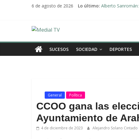
Saltar
6 de agosto de 2026
Lo último:
Alberto Sanromán: 
al
Deporte y solidari
contenido
El emotivo agradeci
Convocado nuevo p
Medial
Una Plataforma de 
TV
SUCESOS
SOCIEDAD
DEPORTES
El
.
diario
digital
y
televisión
.
General
Política
de
CCOO gana las elecci
Arahal
Ayuntamiento de Ara
4 de diciembre de 2023
Alejandro Solano Cintado