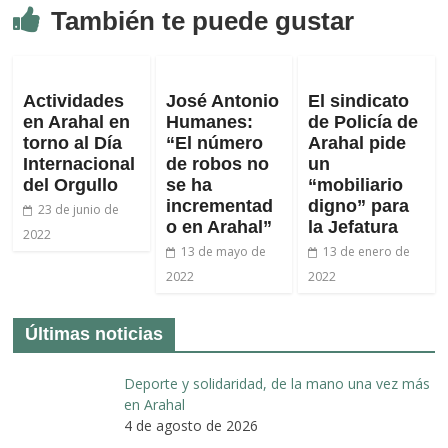
También te puede gustar
Actividades
José Antonio
El sindicato
en Arahal en
Humanes:
de Policía de
torno al Día
“El número
Arahal pide
Internacional
de robos no
un
del Orgullo
se ha
“mobiliario
incrementad
digno” para
23 de junio de
o en Arahal”
la Jefatura
2022
13 de mayo de
13 de enero de
2022
2022
Últimas noticias
Deporte y solidaridad, de la mano una vez más
en Arahal
4 de agosto de 2026