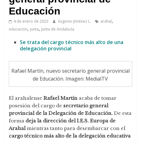
de
Arahal
Educación
,
4 de enero de 2023
Eugenio Jiménez L.
arahal
,
,
educación
junta
Junta de Andalucía
Se trata del cargo técnico más alto de una
delegación provincial
Rafael Martín, nuevo secretario general provincial
de Educación. Imagen: MedialTV
El arahalense
Rafael Martín
acaba de tomar
posesión del cargo de
secretario general
provincial de la Delegación de Educación.
De esta
forma
deja la dirección del I.E.S. Europa de
Arahal
mientras tanto para desembarcar con el
cargo técnico más alto de la delegación educativa