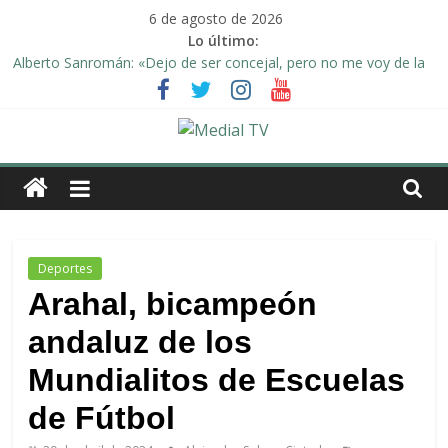
Saltar
6 de agosto de 2026
al
Lo último:
contenido
Alberto Sanromán: «Dejo de ser concejal, pero no me voy de la
política de Arahal»
Deporte y solidaridad, de la mano una vez más en Arahal
El emotivo agradecimiento de la familia afectada por el incendio
en la barriada de la Feria II de Arahal
Medial
Convocado nuevo pleno ordinario del Ayuntamiento de Arahal
Una Plataforma de Morón pide unión a los pueblos de la
TV
comarca para evitar la planta de biogás en término de Arahal
El
Deportes
diario
Arahal, bicampeón
digital
andaluz de los
y
televisión
Mundialitos de Escuelas
de
Arahal
de Fútbol