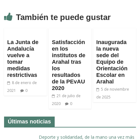
También te puede gustar
La Junta de
Satisfacción
Inaugurada
Andalucía
en los
la nueva
vuelve a
institutos de
sede del
tomar
Arahal tras
Equipo de
medidas
los
Orientación
restrictivas
resultados
Escolar en
de la PEvAU
Arahal
8 de enero de
2020
5 de noviembre
2021
0
21 de julio de
de 2025
2020
0
Últimas noticias
Deporte y solidaridad, de la mano una vez más