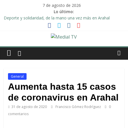
Saltar
7 de agosto de 2026
al
Lo último:
contenido
Deporte y solidaridad, de la mano una vez más en Arahal
El emotivo agradecimiento de la familia afectada por el incendio
en la barriada de la Feria II de Arahal
Convocado nuevo pleno ordinario del Ayuntamiento de Arahal
Una Plataforma de Morón pide unión a los pueblos de la
Medial
comarca para evitar la planta de biogás en término de Arahal
Alberto Sanromán: «Dejo de ser concejal, pero no me voy de la
TV
política de Arahal»
El
General
diario
Aumenta hasta 15 casos
digital
de coronavirus en Arahal
y
televisión
31 de agosto de 2020
Francisco Gómez Rodríguez
0
de
comentarios
Arahal