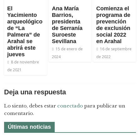
El
Ana María
Comienza el
Yacimiento
Barrios,
programa de
arqueológico
presidenta
prevención
de “La
de Serranía
de exclusión
Palmera” de
Suroeste
social 2022
Arahal se
Sevillana
en Arahal
abrirá este
15 de enero de
16 de septiembre
jueves
2024
de 2022
8 de noviembre
de 2021
Deja una respuesta
Lo siento, debes estar
conectado
para publicar un
comentario.
Últimas noticias