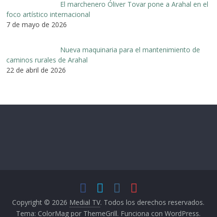
El marchenero Óliver Tovar pone a Arahal en el
foco artístico internacional
7 de mayo de 2026
Nueva maquinaria para el mantenimiento de
caminos rurales de Arahal
22 de abril de 2026
Copyright © 2026
Medial TV
. Todos los derechos reservados.
Tema:
ColorMag
por ThemeGrill. Funciona con
WordPress
.