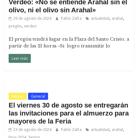
Verdeo: «No se entiende Arahal sin el
olivo, ni el olivo sin Arahal»
,
,
29 de agosto de 2024
Pablo Zafra
actualidad
arahal
,
pregón
verdeo
El pregón tendrá lugar en la Plaza del Santo Cristo, a
partir de las 21 horas «Si logro transmitir lo
Leer más
Fiestas
General
El viernes 30 de agosto se entregarán
las invitaciones para el almuerzo para
mayores de la Feria
,
,
23 de agosto de 2024
Pablo Zafra
actualidad
arahal
,
feria 2024
fiestas