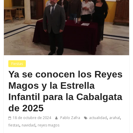
de
Arahal
Fiestas
Ya se conocen los Reyes
Magos y la Estrella
Infantil para la Cabalgata
de 2025
,
,
18 de octubre de 2024
Pablo Zafra
actualidad
arahal
,
,
fiestas
navidad
reyes magos