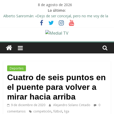
Saltar
8 de agosto de 2026
al
Lo último:
contenido
Alberto Sanromán: «Dejo de ser concejal, pero no me voy de la
política de Arahal»
Deporte y solidaridad, de la mano una vez más en Arahal
El emotivo agradecimiento de la familia afectada por el incendio
en la barriada de la Feria II de Arahal
Medial
Convocado nuevo pleno ordinario del Ayuntamiento de Arahal
Una Plataforma de Morón pide unión a los pueblos de la
TV
comarca para evitar la planta de biogás en término de Arahal
El
Deportes
diario
Cuatro de seis puntos en
digital
el puente para volver a
y
televisión
mirar hacia arriba
de
Arahal
9 de diciembre de 2020
Alejandro Solano Cintado
0
,
,
comentarios
competición
fútbol
liga