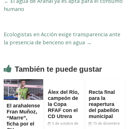
←
El agua de Arahal ya es apta para el consumo
humano
Ecologistas en Acción exige transparencia ante
la presencia de benceno en agua
→
También te puede gustar
Álex del Río,
Recta final
campeón de
para la
la Copa
reapertura
El arahalense
RFAF con el
del pabellón
Fran Muñoz,
CD Utrera
municipal
“Marre”,
ficha por el
5 de octubre de
15 de diciembre