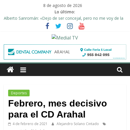
Saltar
8 de agosto de 2026
al
Lo último:
contenido
Alberto Sanromán: «Dejo de ser concejal, pero no me voy de la
política de Arahal»
Deporte y solidaridad, de la mano una vez más en Arahal
El emotivo agradecimiento de la familia afectada por el incendio
en la barriada de la Feria II de Arahal
Medial
Convocado nuevo pleno ordinario del Ayuntamiento de Arahal
Una Plataforma de Morón pide unión a los pueblos de la
TV
comarca para evitar la planta de biogás en término de Arahal
El
diario
digital
Deportes
y
Febrero, mes decisivo
televisión
de
para el CD Arahal
Arahal
4 de febrero de 2021
Alejandro Solano Cintado