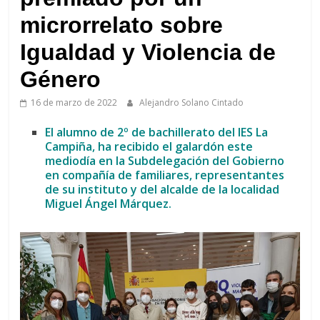
de
Arahal
microrrelato sobre
Igualdad y Violencia de
Género
16 de marzo de 2022
Alejandro Solano Cintado
El alumno de 2º de bachillerato del IES La
Campiña, ha recibido el galardón este
mediodía en la Subdelegación del Gobierno
en compañía de familiares, representantes
de su instituto y del alcalde de la localidad
Miguel Ángel Márquez.