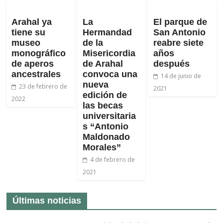
Arahal ya
La
El parque de
tiene su
Hermandad
San Antonio
museo
de la
reabre siete
monográfico
Misericordia
años
de aperos
de Arahal
después
ancestrales
convoca una
14 de junio de
nueva
23 de febrero de
2021
edición de
2022
las becas
universitaria
s “Antonio
Maldonado
Morales”
4 de febrero de
2021
Últimas noticias