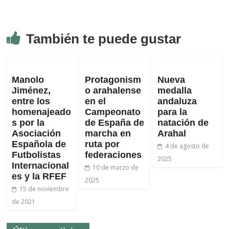
También te puede gustar
Manolo
Protagonism
Nueva
Jiménez,
o arahalense
medalla
entre los
en el
andaluza
homenajeado
Campeonato
para la
s por la
de España de
natación de
Asociación
marcha en
Arahal
Española de
ruta por
4 de agosto de
Futbolistas
federaciones
2025
Internacional
10 de marzo de
es y la RFEF
2025
15 de noviembre
de 2021