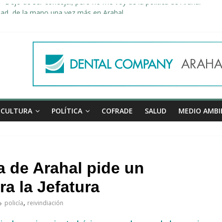
«Dejo de ser concejal, pero no me voy de la política de Arahal»
dad, de la mano una vez más en Arahal
miento de la familia afectada por el incendio en la barriada de la Feri
leno ordinario del Ayuntamiento de Arahal
Morón pide unión a los pueblos de la comarca para evitar la planta 
CULTURA
POLÍTICA
COFRADE
SALUD
MEDIO AMBI
ía de Arahal pide un
ra la Jefatura
,
policía
reivindiación