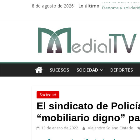
Saltar
Alberto Sanromán: 
8 de agosto de 2026
Lo último:
al
Deporte y solidari
contenido
El emotivo agradeci
Convocado nuevo p
Medial
Una Plataforma de 
TV
El
SUCESOS
SOCIEDAD
DEPORTES
diario
digital
y
televisión
Sociedad
de
El sindicato de Polic
Arahal
“mobiliario digno” pa
13 de enero de 2022
Alejandro Solano Cintado