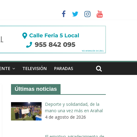
a II de Arahal
de biogás en término de Arahal
ENTE
TELEVISIÓN
PARADAS
Últimas noticias
Deporte y solidaridad, de la
mano una vez más en Arahal
4 de agosto de 2026
El emotivo agradecimiento de