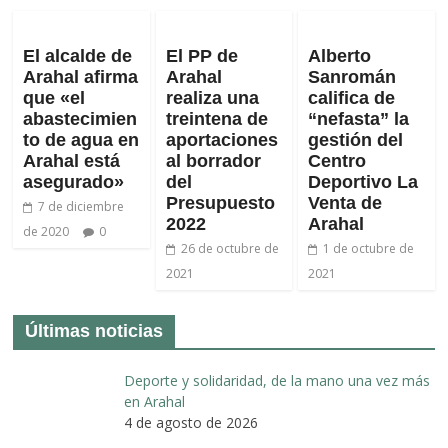
El alcalde de
El PP de
Alberto
Arahal afirma
Arahal
Sanromán
que «el
realiza una
califica de
abastecimien
treintena de
“nefasta” la
to de agua en
aportaciones
gestión del
Arahal está
al borrador
Centro
asegurado»
del
Deportivo La
Presupuesto
Venta de
7 de diciembre
2022
Arahal
de 2020
0
26 de octubre de
1 de octubre de
2021
2021
Últimas noticias
Deporte y solidaridad, de la mano una vez más
en Arahal
4 de agosto de 2026