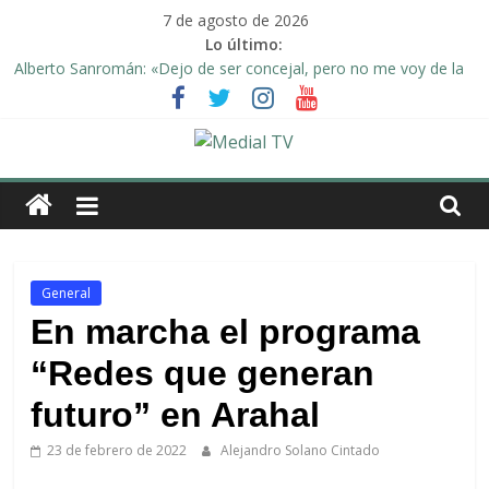
Saltar
7 de agosto de 2026
al
Lo último:
contenido
Alberto Sanromán: «Dejo de ser concejal, pero no me voy de la
política de Arahal»
Deporte y solidaridad, de la mano una vez más en Arahal
El emotivo agradecimiento de la familia afectada por el incendio
en la barriada de la Feria II de Arahal
Medial
Convocado nuevo pleno ordinario del Ayuntamiento de Arahal
Una Plataforma de Morón pide unión a los pueblos de la
TV
comarca para evitar la planta de biogás en término de Arahal
El
General
diario
En marcha el programa
digital
“Redes que generan
y
televisión
futuro” en Arahal
de
Arahal
23 de febrero de 2022
Alejandro Solano Cintado