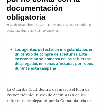
de
Arahal
documentación
obligatoria
20 de noviembre de 2024
Alejandro Solano Cintado
,
,
aceitunas
GuardiaCivil
intervenciones
Los agentes detectaron irregularidades en
un centro de compra de aceitunas.
Esta
intervención se enmarca en los refuerzos
desplegados en zonas afectadas por robos
durante esta campaña
La Guardia Civil, dentro del marco el Plan de
Prevención de Hurtos de Aceitunas y de los
refuerzos desplegados por la Comandancia de