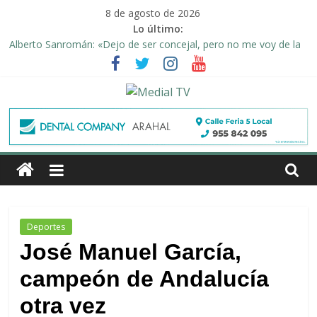
Saltar
8 de agosto de 2026
al
Lo último:
contenido
Alberto Sanromán: «Dejo de ser concejal, pero no me voy de la
política de Arahal»
Deporte y solidaridad, de la mano una vez más en Arahal
El emotivo agradecimiento de la familia afectada por el incendio
en la barriada de la Feria II de Arahal
Medial
Convocado nuevo pleno ordinario del Ayuntamiento de Arahal
Una Plataforma de Morón pide unión a los pueblos de la
TV
comarca para evitar la planta de biogás en término de Arahal
El
diario
digital
Deportes
y
José Manuel García,
televisión
de
campeón de Andalucía
Arahal
otra vez