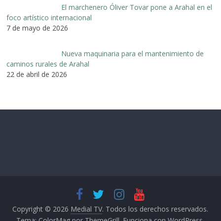
El marchenero Óliver Tovar pone a Arahal en el
foco artístico internacional
7 de mayo de 2026
Nueva maquinaria para el mantenimiento de
caminos rurales de Arahal
22 de abril de 2026
Copyright © 2026
Medial TV
. Todos los derechos reservados.
Tema:
ColorMag
por ThemeGrill. Funciona con
WordPress
.