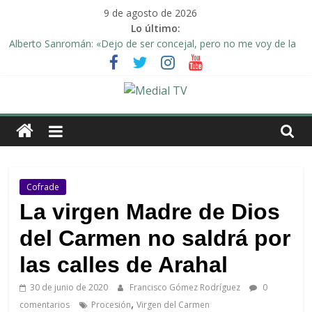
Saltar
9 de agosto de 2026
al
Lo último:
contenido
Alberto Sanromán: «Dejo de ser concejal, pero no me voy de la
política de Arahal»
Deporte y solidaridad, de la mano una vez más en Arahal
El emotivo agradecimiento de la familia afectada por el incendio
en la barriada de la Feria II de Arahal
Medial
Convocado nuevo pleno ordinario del Ayuntamiento de Arahal
Una Plataforma de Morón pide unión a los pueblos de la
TV
comarca para evitar la planta de biogás en término de Arahal
El
Cofrade
diario
La virgen Madre de Dios
digital
del Carmen no saldrá por
y
televisión
las calles de Arahal
de
Arahal
30 de junio de 2020
Francisco Gómez Rodríguez
0
,
comentarios
Procesión
Virgen del Carmen