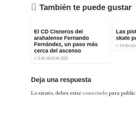
También te puede gustar
El CD Cisneros del
Las pis
arahalense Fernando
skate p
Fernández, un paso más
24 de no
cerca del ascenso
9 de abril de 2021
Deja una respuesta
Lo siento, debes estar
conectado
para public