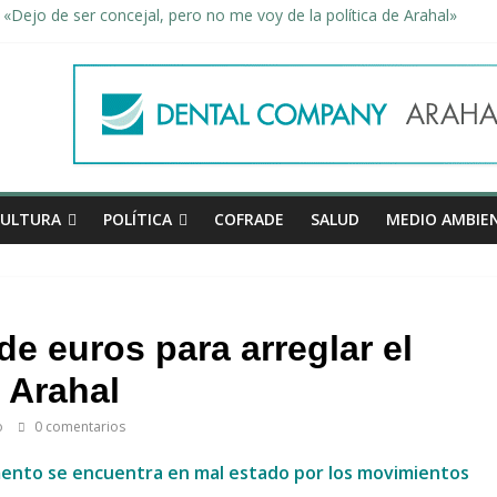
«Dejo de ser concejal, pero no me voy de la política de Arahal»
dad, de la mano una vez más en Arahal
miento de la familia afectada por el incendio en la barriada de la Feri
leno ordinario del Ayuntamiento de Arahal
Morón pide unión a los pueblos de la comarca para evitar la planta 
CULTURA
POLÍTICA
COFRADE
SALUD
MEDIO AMBIE
e euros para arreglar el
 Arahal
o
0 comentarios
imento se encuentra en mal estado por los movimientos