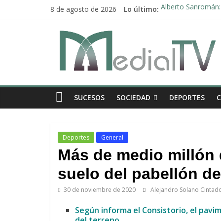
Saltar
8 de agosto de 2026
Lo último:
Alberto Sanromán: 
al
Deporte y solidari
contenido
El emotivo agradeci
Medial
Convocado nuevo p
Una Plataforma de 
TV
El
SUCESOS
SOCIEDAD
DEPORTES
diario
digital
y
televisión
Deportes
General
de
Más de medio millón d
Arahal
suelo del pabellón de
30 de noviembre de 2020
Alejandro Solano Cintad
Según informa el Consistorio, el pav
del terreno.