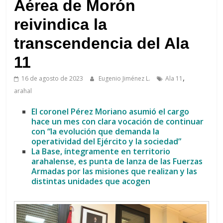
de
Aérea de Morón
Arahal
reivindica la
transcendencia del Ala
11
,
16 de agosto de 2023
Eugenio Jiménez L.
Ala 11
arahal
El coronel Pérez Moriano asumió el cargo
hace un mes con clara vocación de continuar
con “la evolución que demanda la
operatividad del Ejército y la sociedad”
La Base, íntegramente en territorio
arahalense, es punta de lanza de las Fuerzas
Armadas por las misiones que realizan y las
distintas unidades que acogen