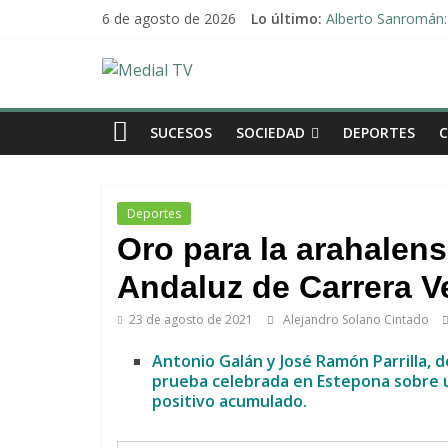
Saltar
6 de agosto de 2026
Lo último:
Alberto Sanromán: 
al
Deporte y solidari
contenido
El emotivo agradeci
Medial
Convocado nuevo p
Una Plataforma de 
TV
SUCESOS
SOCIEDAD
DEPORTES
El
diario
Deportes
digital
Oro para la arahalens
y
televisión
Andaluz de Carrera Ve
de
23 de agosto de 2021
Alejandro Solano Cintado
Arahal
Antonio Galán y José Ramón Parrilla, d
prueba celebrada en Estepona sobre u
positivo acumulado.