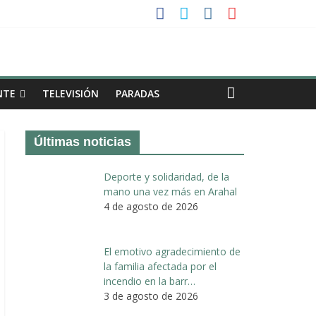
a II de Arahal
de biogás en término de Arahal
NTE
TELEVISIÓN
PARADAS
Últimas noticias
Deporte y solidaridad, de la
mano una vez más en Arahal
4 de agosto de 2026
El emotivo agradecimiento de
la familia afectada por el
incendio en la barr…
3 de agosto de 2026