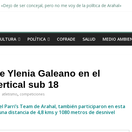
«Dejo de ser concejal, pero no me voy de la política de Arahal»
dad, de la mano una vez más en Arahal
miento de la familia afectada por el incendio en la barriada de la Feri
leno ordinario del Ayuntamiento de Arahal
Morón pide unión a los pueblos de la comarca para evitar la planta 
CULTURA
POLÍTICA
COFRADE
SALUD
MEDIO AMBIE
e Ylenia Galeano en el
rtical sub 18
,
atletismo
competiciones
el Parri’s Team de Arahal, también participaron en esta
na distancia de 4,8 kms y 1080 metros de desnivel