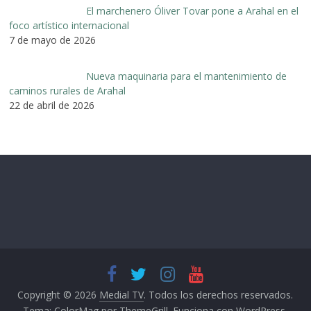
El marchenero Óliver Tovar pone a Arahal en el
foco artístico internacional
7 de mayo de 2026
Nueva maquinaria para el mantenimiento de
caminos rurales de Arahal
22 de abril de 2026
Copyright © 2026
Medial TV
. Todos los derechos reservados.
Tema:
ColorMag
por ThemeGrill. Funciona con
WordPress
.