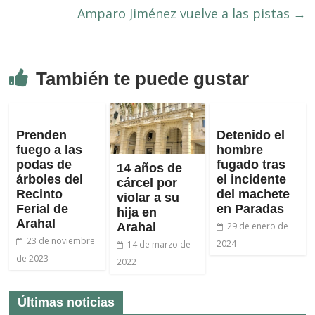
Amparo Jiménez vuelve a las pistas
→
También te puede gustar
Prenden
Detenido el
fuego a las
hombre
podas de
fugado tras
14 años de
árboles del
el incidente
cárcel por
Recinto
del machete
violar a su
Ferial de
en Paradas
hija en
Arahal
Arahal
29 de enero de
23 de noviembre
2024
14 de marzo de
de 2023
2022
Últimas noticias