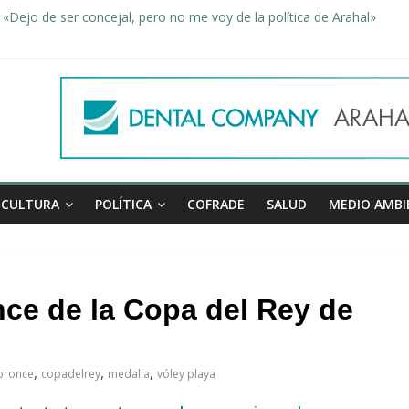
«Dejo de ser concejal, pero no me voy de la política de Arahal»
dad, de la mano una vez más en Arahal
miento de la familia afectada por el incendio en la barriada de la Feri
leno ordinario del Ayuntamiento de Arahal
Morón pide unión a los pueblos de la comarca para evitar la planta 
CULTURA
POLÍTICA
COFRADE
SALUD
MEDIO AMBI
nce de la Copa del Rey de
,
,
,
bronce
copadelrey
medalla
vóley playa