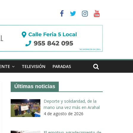
a II de Arahal
de biogás en término de Arahal
ENTE
TELEVISIÓN
PARADAS
Últimas noticias
Deporte y solidaridad, de la
mano una vez más en Arahal
4 de agosto de 2026
El emotivo agradecimiento de