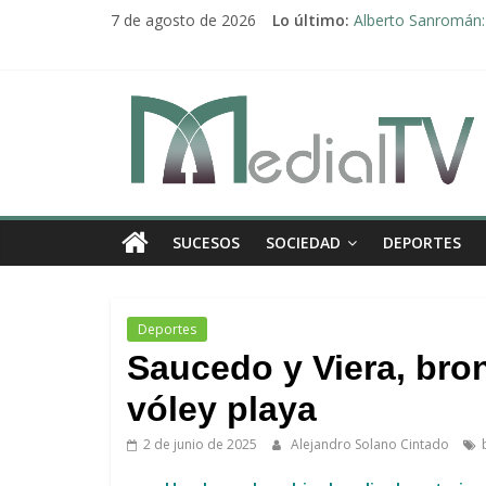
Saltar
7 de agosto de 2026
Lo último:
Alberto Sanromán: 
al
Deporte y solidari
contenido
El emotivo agradeci
Convocado nuevo p
Medial
Una Plataforma de 
TV
El
SUCESOS
SOCIEDAD
DEPORTES
diario
digital
y
televisión
Deportes
de
Saucedo y Viera, bro
Arahal
vóley playa
2 de junio de 2025
Alejandro Solano Cintado