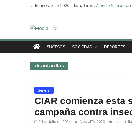
Saltar
7 de agosto de 2026
Lo último:
Alberto Sanromán: 
al
Deporte y solidari
contenido
El emotivo agradeci
Convocado nuevo p
Medial
Una Plataforma de 
TV
SUCESOS
SOCIEDAD
DEPORTES
El
alcantarillas
diario
digital
y
televisión
General
de
CIAR comienza esta 
Arahal
campaña contra inse
24 de julio de 2024
MedialTV_2020
alcantarill