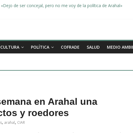
«Dejo de ser concejal, pero no me voy de la política de Arahal»
dad, de la mano una vez más en Arahal
miento de la familia afectada por el incendio en la barriada de la Feri
leno ordinario del Ayuntamiento de Arahal
Morón pide unión a los pueblos de la comarca para evitar la planta 
CULTURA
POLÍTICA
COFRADE
SALUD
MEDIO AMBI
semana en Arahal una
ctos y roedores
,
,
as
arahal
CIAR