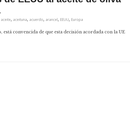
a
,
,
,
,
,
aceite
aceituna
acuerdo
arancel
EEUU
Europa
, está convencida de que esta decisión acordada con la UE