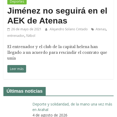
de
Deportes
Arahal
Jiménez no seguirá en el
AEK de Atenas
,
26 de mayo de 2021
Alejandro Solano Cintado
Atenas
,
entrenador
fútbol
El entrenador y el club de la capital helena han
llegado a un acuerdo para rescindir el contrato que
unía
Leer más
Últimas noticias
Deporte y solidaridad, de la mano una vez más
en Arahal
4 de agosto de 2026