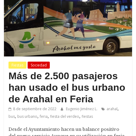
de
Arahal
Fiestas
Sociedad
Más de 2.500 pasajeros
han usado el bus urbano
de Arahal en Feria
,
8 de septiembre de 2022
Eugenio Jiménez L.
arahal
,
,
,
,
bus
bus urbano
feria
fiesta del verdeo
fiestas
Desde el Ayuntamiento hacen un balance positivo