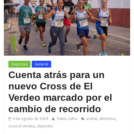
de
Arahal
Deportes
General
Cuenta atrás para un
nuevo Cross de El
Verdeo marcado por el
cambio de recorrido
,
,
9 de agosto de 2024
Pablo Zafra
arahal
atletismo
,
cross el verdeo
deportes