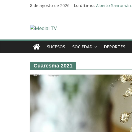
Saltar
8 de agosto de 2026
Lo último:
Alberto Sanromán: 
al
Deporte y solidari
contenido
El emotivo agradeci
Convocado nuevo p
Medial
Una Plataforma de 
TV
SUCESOS
SOCIEDAD
DEPORTES
El
Cuaresma 2021
diario
digital
y
televisión
de
Arahal