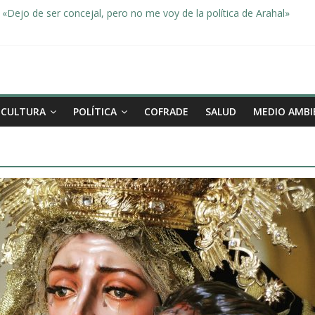
«Dejo de ser concejal, pero no me voy de la política de Arahal»
dad, de la mano una vez más en Arahal
miento de la familia afectada por el incendio en la barriada de la Feri
leno ordinario del Ayuntamiento de Arahal
Morón pide unión a los pueblos de la comarca para evitar la planta 
CULTURA
POLÍTICA
COFRADE
SALUD
MEDIO AMBI