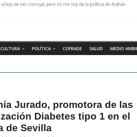
«Dejo de ser concejal, pero no me voy de la política de Arahal»
dad, de la mano una vez más en Arahal
miento de la familia afectada por el incendio en la barriada de la Feri
leno ordinario del Ayuntamiento de Arahal
Morón pide unión a los pueblos de la comarca para evitar la planta 
CULTURA
POLÍTICA
COFRADE
SALUD
MEDIO AMBI
nía Jurado, promotora de las
zación Diabetes tipo 1 en el
 de Sevilla