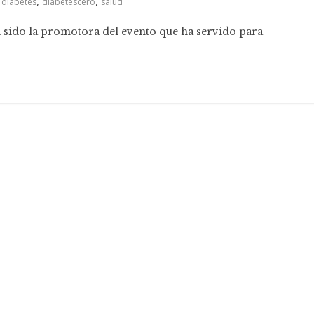
,
,
,
diabetes
diabetescero
salud
ha sido la promotora del evento que ha servido para