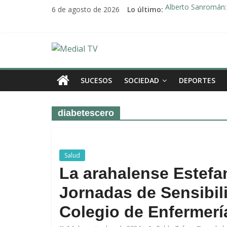
Saltar
6 de agosto de 2026
Lo último:
Alberto Sanromán: 
al
Deporte y solidari
contenido
El emotivo agradeci
Convocado nuevo p
Medial
Una Plataforma de 
TV
SUCESOS
SOCIEDAD
DEPORTES
El
diabetescero
diario
digital
y
televisión
Salud
de
La arahalense Estefa
Arahal
Jornadas de Sensibili
Colegio de Enfermería