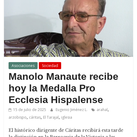
de
Arahal
Asociaciones
Sociedad
Manolo Manaute recibe
hoy la Medalla Pro
Ecclesia Hispalense
,
15 de julio de 2025
Eugenio Jiménez L.
arahal
,
,
,
arzobispo
cáritas
El Tarajal
iglesia
El histórico dirigente de Cáritas recibirá esta tarde