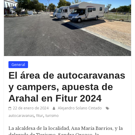
de
Arahal
General
El área de autocaravanas
y campers, apuesta de
Arahal en Fitur 2024
22 de enero de 2024
Alejandro Solano Cintado
,
,
autocaravanas
fitur
turismo
La alcaldesa de la localidad, Ana María Barrios, y la