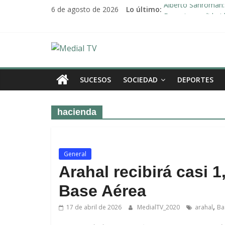
Saltar
6 de agosto de 2026
Lo último:
Alberto Sanromán: 
al
Deporte y solidari
contenido
El emotivo agradeci
Convocado nuevo p
Medial
Una Plataforma de 
TV
SUCESOS
SOCIEDAD
DEPORTES
El
hacienda
diario
digital
y
televisión
General
de
Arahal recibirá casi 1
Arahal
Base Aérea
,
17 de abril de 2026
MedialTV_2020
arahal
Ba