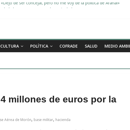
«Dejo de ser concejal, pero no me voy de la política de Arahal»
dad, de la mano una vez más en Arahal
miento de la familia afectada por el incendio en la barriada de la Feri
leno ordinario del Ayuntamiento de Arahal
Morón pide unión a los pueblos de la comarca para evitar la planta 
CULTURA
POLÍTICA
COFRADE
SALUD
MEDIO AMBI
,4 millones de euros por la
,
,
se Aérea de Morón
base militar
hacienda