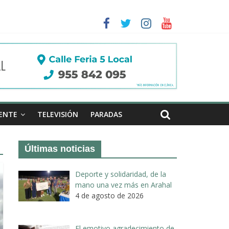
a II de Arahal
de biogás en término de Arahal
ENTE
TELEVISIÓN
PARADAS
Últimas noticias
Deporte y solidaridad, de la
mano una vez más en Arahal
4 de agosto de 2026
El emotivo agradecimiento de