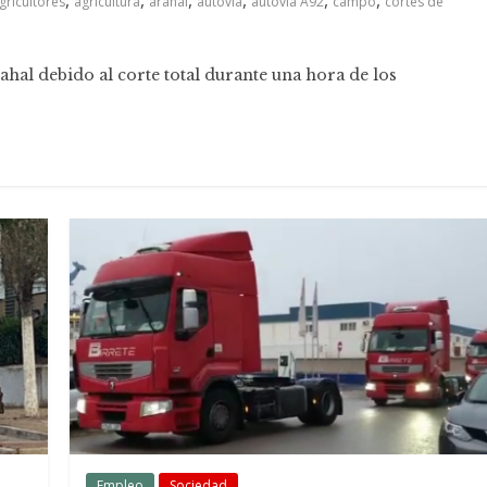
,
,
,
,
,
,
gricultores
agricultura
arahal
autovía
autovía A92
campo
cortes de
hal debido al corte total durante una hora de los
Empleo
Sociedad