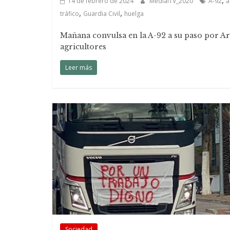
,
14 de febrero de 2024
MedialTV_2020
A-92
a
,
,
tráfico
Guardia Civil
huelga
Mañana convulsa en la A-92 a su paso por Ara
agricultores
Leer más
Sociedad