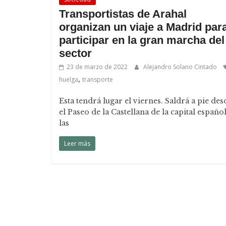
Transportistas de Arahal
organizan un viaje a Madrid par
participar en la gran marcha del
sector
23 de marzo de 2022
Alejandro Solano Cintado
,
huelga
transporte
Esta tendrá lugar el viernes. Saldrá a pie des
el Paseo de la Castellana de la capital español
las
Leer más