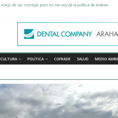
«Dejo de ser concejal, pero no me voy de la política de Arahal»
dad, de la mano una vez más en Arahal
miento de la familia afectada por el incendio en la barriada de la Feri
leno ordinario del Ayuntamiento de Arahal
Morón pide unión a los pueblos de la comarca para evitar la planta 
CULTURA
POLÍTICA
COFRADE
SALUD
MEDIO AMBI