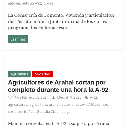
,
,
autovía
autovía A92
obras
La Consejería de Fomento, Vivienda y articulación
del Territorio de la Junta informa de los cortes
programados en los accesos
Leer más
Agricultura
Sociedad
Agricultores de Arahal cortan por
completo durante una hora la A-92
,
14 de febrero de 2024
MedialTV_2020
A-92
,
,
,
,
,
,
agricultores
agricultura
arahal
autovía
autovía A92
campo
,
,
cortes de tráfico
Guardia Civil
huelga
Mañana convulsa en la A-92 a su paso por Arahal