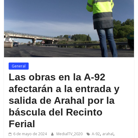
de
Arahal
General
Las obras en la A-92
afectarán a la entrada y
salida de Arahal por la
báscula del Recinto
Ferial
,
,
6 de mayo de 2024
MedialTV_2020
A-92
arahal