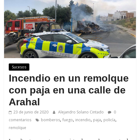
de
Arahal
Sucesos
Incendio en un remolque
con paja en una calle de
Arahal
23 de junio de 2020
Alejandro Solano Cintado
0
,
,
,
,
,
comentarios
bomberos
fuego
incendio
paja
policía
remolque