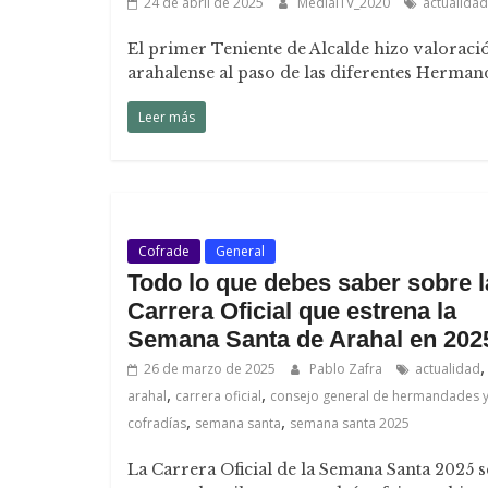
24 de abril de 2025
MedialTV_2020
actualidad
El primer Teniente de Alcalde hizo valorac
arahalense al paso de las diferentes Herma
Leer más
Cofrade
General
Todo lo que debes saber sobre l
Carrera Oficial que estrena la
Semana Santa de Arahal en 202
,
26 de marzo de 2025
Pablo Zafra
actualidad
,
,
arahal
carrera oficial
consejo general de hermandades 
,
,
cofradías
semana santa
semana santa 2025
La Carrera Oficial de la Semana Santa 2025 s