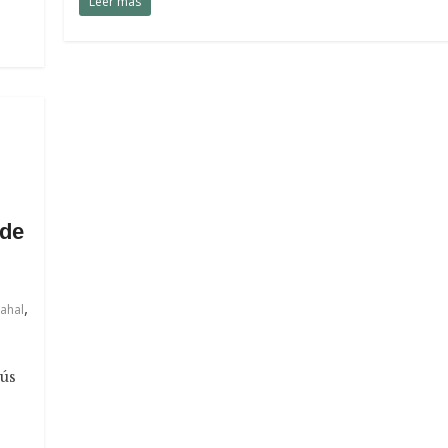
Leer más
 de
,
ahal
sús