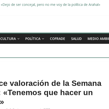
«Dejo de ser concejal, pero no me voy de la política de Arahal»
dad, de la mano una vez más en Arahal
miento de la familia afectada por el incendio en la barriada de la Feri
leno ordinario del Ayuntamiento de Arahal
Morón pide unión a los pueblos de la comarca para evitar la planta 
CULTURA
POLÍTICA
COFRADE
SALUD
MEDIO AMBI
ce valoración de la Semana
5: «Tenemos que hacer un
o»