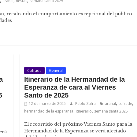
,
,
,
arahal
fiestas
semana santa 2025
ión, recalcando el comportamiento excepcional del público
ndades
Cofrade
General
a
Itinerario de la Hermandad de la
Esperanza de cara al Viernes
5
Santo de 2025
,
,
12 de marzo de 2025
Pablo Zafra
arahal
cofrade
,
,
y
hermandad de la esperanza
itinerario
semana santa 2025
El recorrido del próximo Viernes Santo para la
Hermandad de la Esperanza se verá afectado
erá