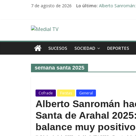
Saltar
7 de agosto de 2026
Lo último:
Alberto Sanromán: 
al
Deporte y solidari
contenido
El emotivo agradeci
Convocado nuevo p
Medial
Una Plataforma de 
TV
SUCESOS
SOCIEDAD
DEPORTES
El
semana santa 2025
diario
digital
y
televisión
Cofrade
Fiestas
General
de
Alberto Sanromán ha
Arahal
Santa de Arahal 202
balance muy positiv