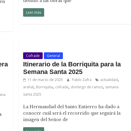
debido a las obras que
 en
Leer más
Cofrade
General
era
Itinerario de la Borriquita para la
Semana Santa 2025
,
11 de marzo de 2025
Pablo Zafra
actualidad
,
,
,
,
arahal
Borriquita
cofrade
domingo de ramos
semana
santa 2025
ana
La Hermandad del Santo Entierro ha dado a
conocer cuál será el recorrido que seguirá la
s
imagen del Señor de