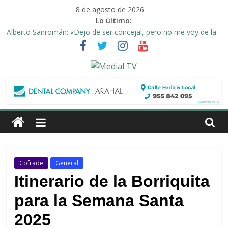
Saltar
8 de agosto de 2026
al
Lo último:
contenido
Alberto Sanromán: «Dejo de ser concejal, pero no me voy de la
política de Arahal»
Deporte y solidaridad, de la mano una vez más en Arahal
El emotivo agradecimiento de la familia afectada por el incendio
en la barriada de la Feria II de Arahal
Medial
Convocado nuevo pleno ordinario del Ayuntamiento de Arahal
Una Plataforma de Morón pide unión a los pueblos de la
TV
comarca para evitar la planta de biogás en término de Arahal
El
diario
digital
Cofrade
General
y
Itinerario de la Borriquita
televisión
de
para la Semana Santa
Arahal
2025