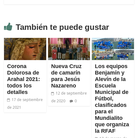
También te puede gustar
Corona
Nueva Cruz
Los equipos
Dolorosa de
de camarín
Benjamín y
Arahal 2021:
para Jesús
Alevín de la
todos los
Nazareno
Escuela
detalles
Municipal de
12 de septiembre
Fútbol,
17 de septiembre
de 2020
0
clasificados
de 2021
para el
Mundialito
que organiza
la RFAF