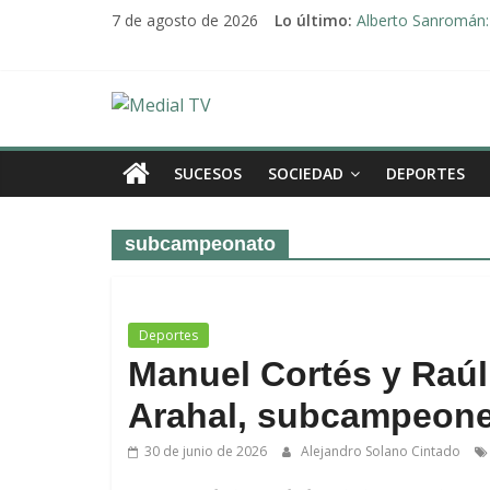
Saltar
7 de agosto de 2026
Lo último:
Alberto Sanromán: 
al
Deporte y solidari
contenido
El emotivo agradeci
Convocado nuevo p
Medial
Una Plataforma de 
TV
SUCESOS
SOCIEDAD
DEPORTES
El
subcampeonato
diario
digital
y
televisión
Deportes
de
Manuel Cortés y Raúl 
Arahal
Arahal, subcampeone
30 de junio de 2026
Alejandro Solano Cintado