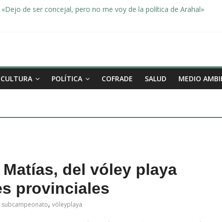
«Dejo de ser concejal, pero no me voy de la política de Arahal»
dad, de la mano una vez más en Arahal
miento de la familia afectada por el incendio en la barriada de la Feri
leno ordinario del Ayuntamiento de Arahal
Morón pide unión a los pueblos de la comarca para evitar la planta 
CULTURA
POLÍTICA
COFRADE
SALUD
MEDIO AMBI
Matías, del vóley playa
s provinciales
,
subcampeonato
vóleyplaya