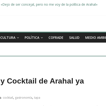
«Dejo de ser concejal, pero no me voy de la política de Arahal»
dad, de la mano una vez más en Arahal
miento de la familia afectada por el incendio en la barriada de la Feri
leno ordinario del Ayuntamiento de Arahal
Morón pide unión a los pueblos de la comarca para evitar la planta 
CULTURA
POLÍTICA
COFRADE
SALUD
MEDIO AMBI
 y Cocktail de Arahal ya
,
,
cocktail
gastronomía
tapa