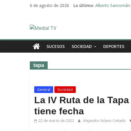
Saltar
6 de agosto de 2026
Lo último:
Alberto Sanromán: 
al
Deporte y solidari
contenido
El emotivo agradeci
Convocado nuevo p
Medial
Una Plataforma de 
TV
SUCESOS
SOCIEDAD
DEPORTES
El
tapa
diario
digital
y
televisión
General
Sociedad
de
La IV Ruta de la Tapa
Arahal
tiene fecha
22 de marzo de 2022
Alejandro Solano Cintado