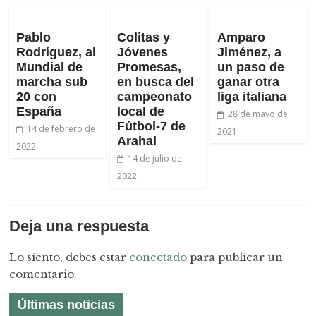
Pablo
Colitas y
Amparo
Rodríguez, al
Jóvenes
Jiménez, a
Mundial de
Promesas,
un paso de
marcha sub
en busca del
ganar otra
20 con
campeonato
liga italiana
España
local de
28 de mayo de
Fútbol-7 de
14 de febrero de
2021
Arahal
2022
14 de julio de
2022
Deja una respuesta
Lo siento, debes estar
conectado
para publicar un
comentario.
Últimas noticias