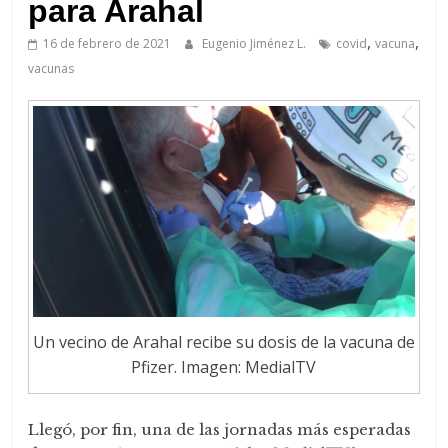
de
para Arahal
Arahal
,
,
16 de febrero de 2021
Eugenio Jiménez L.
covid
vacuna
vacunas
Un vecino de Arahal recibe su dosis de la vacuna de
Pfizer. Imagen: MedialTV
Llegó, por fin, una de las jornadas más esperadas