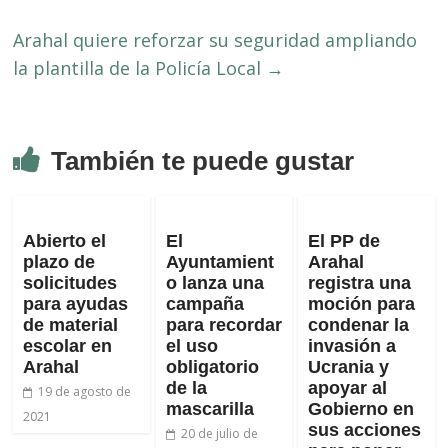
Arahal quiere reforzar su seguridad ampliando
la plantilla de la Policía Local
→
También te puede gustar
Abierto el
El
El PP de
plazo de
Ayuntamient
Arahal
solicitudes
o lanza una
registra una
para ayudas
campaña
moción para
de material
para recordar
condenar la
escolar en
el uso
invasión a
Arahal
obligatorio
Ucrania y
de la
apoyar al
19 de agosto de
mascarilla
Gobierno en
2021
sus acciones
20 de julio de