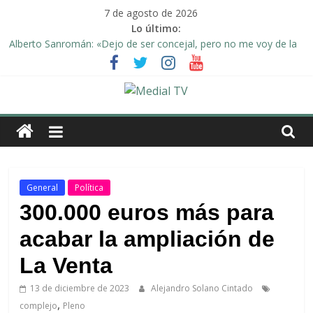
Saltar
7 de agosto de 2026
al
Lo último:
contenido
Alberto Sanromán: «Dejo de ser concejal, pero no me voy de la
política de Arahal»
Deporte y solidaridad, de la mano una vez más en Arahal
El emotivo agradecimiento de la familia afectada por el incendio
en la barriada de la Feria II de Arahal
Medial
Convocado nuevo pleno ordinario del Ayuntamiento de Arahal
Una Plataforma de Morón pide unión a los pueblos de la
TV
comarca para evitar la planta de biogás en término de Arahal
El
General
Política
diario
300.000 euros más para
digital
acabar la ampliación de
y
televisión
La Venta
de
Arahal
13 de diciembre de 2023
Alejandro Solano Cintado
,
complejo
Pleno