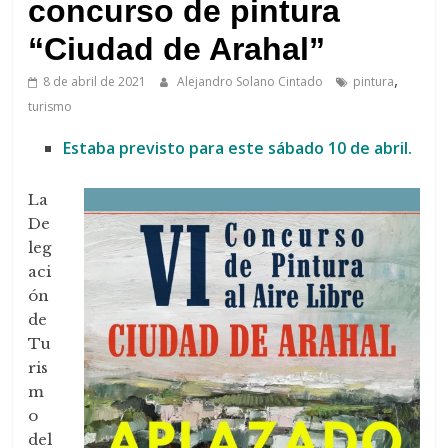
de
concurso de pintura
Arahal
“Ciudad de Arahal”
,
8 de abril de 2021
Alejandro Solano Cintado
pintura
turismo
Estaba previsto para este sábado 10 de abril.
La
De
leg
aci
ón
de
Tu
ris
m
o
del