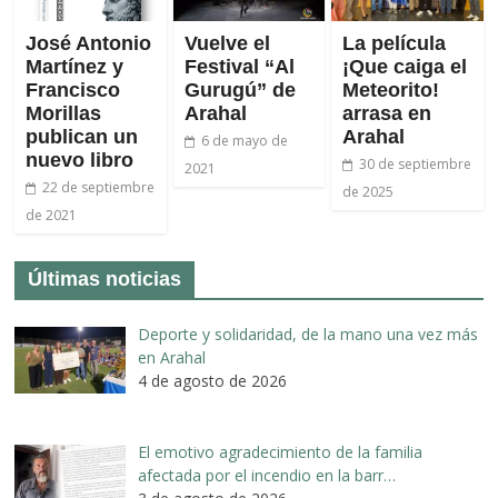
José Antonio
Vuelve el
La película
Martínez y
Festival “Al
¡Que caiga el
Francisco
Gurugú” de
Meteorito!
Morillas
Arahal
arrasa en
publican un
Arahal
6 de mayo de
nuevo libro
30 de septiembre
2021
22 de septiembre
de 2025
de 2021
Últimas noticias
Deporte y solidaridad, de la mano una vez más
en Arahal
4 de agosto de 2026
El emotivo agradecimiento de la familia
afectada por el incendio en la barr…