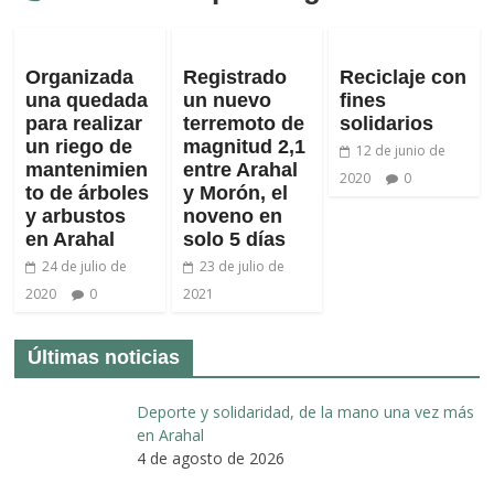
Organizada
Registrado
Reciclaje con
una quedada
un nuevo
fines
para realizar
terremoto de
solidarios
un riego de
magnitud 2,1
12 de junio de
mantenimien
entre Arahal
2020
0
to de árboles
y Morón, el
y arbustos
noveno en
en Arahal
solo 5 días
24 de julio de
23 de julio de
2020
0
2021
Últimas noticias
Deporte y solidaridad, de la mano una vez más
en Arahal
4 de agosto de 2026