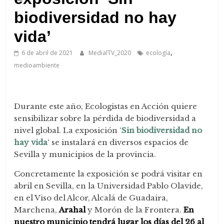
de
Arahal
biodiversidad no hay
vida’
,
6 de abril de 2021
MedialTV_2020
ecología
medioambiente
Durante este año, Ecologistas en Acción quiere
sensibilizar sobre la pérdida de biodiversidad a
nivel global. La exposición ‘
Sin biodiversidad no
hay vida
‘ se instalará en diversos espacios de
Sevilla y municipios de la provincia.
Concretamente la exposición se podrá visitar en
abril en Sevilla, en la Universidad Pablo Olavide,
en el Viso del Alcor, Alcalá de Guadaira,
Marchena,
Arahal
y Morón de la Frontera.
En
nuestro municipio tendrá lugar los días del 26 al