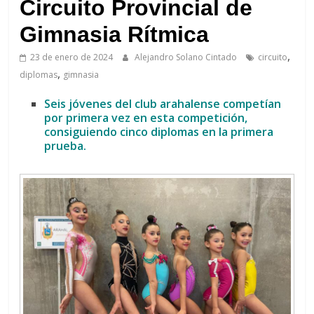
de
Circuito Provincial de
Arahal
Gimnasia Rítmica
,
23 de enero de 2024
Alejandro Solano Cintado
circuito
,
diplomas
gimnasia
Seis jóvenes del club arahalense competían
por primera vez en esta competición,
consiguiendo cinco diplomas en la primera
prueba.