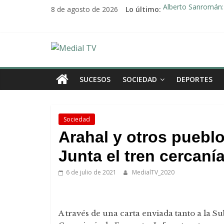
Saltar
8 de agosto de 2026
Lo último:
Alberto Sanromán: 
al
Deporte y solidari
contenido
El emotivo agradeci
Convocado nuevo p
Medial
Una Plataforma de 
TV
SUCESOS
SOCIEDAD
DEPORTES
El
diario
Sociedad
digital
Arahal y otros pueblo
y
televisión
Junta el tren cercaní
de
6 de julio de 2021
MedialTV_2020
Arahal
A través de una carta enviada tanto a la S