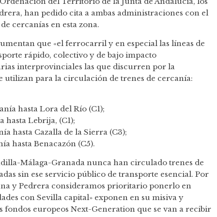
Ordenación del Territorio de la Junta de Andalucía, los
drera, han pedido cita a ambas administraciones con el
n de cercanías en esta zona.
mentan que «el ferrocarril y en especial las líneas de
porte rápido, colectivo y de bajo impacto
ias interprovinciales las que discurren por la
e utilizan para la circulación de trenes de cercanía:
anía hasta Lora del Río (C1);
 hasta Lebrija, (C1);
ía hasta Cazalla de la Sierra (C3);
nía hasta Benacazón (C5).
obadilla-Málaga-Granada nunca han circulado trenes de
das sin ese servicio público de transporte esencial. Por
una y Pedrera consideramos prioritario ponerlo en
dades con Sevilla capital» exponen en su misiva y
 fondos europeos Next-Generation que se van a recibir