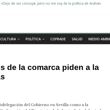
«Dejo de ser concejal, pero no me voy de la política de Arahal»
dad, de la mano una vez más en Arahal
miento de la familia afectada por el incendio en la barriada de la Feri
leno ordinario del Ayuntamiento de Arahal
Morón pide unión a los pueblos de la comarca para evitar la planta 
CULTURA
POLÍTICA
COFRADE
SALUD
MEDIO AMBI
s de la comarca piden a la
as
ubdelegación del Gobierno en Sevilla como a la