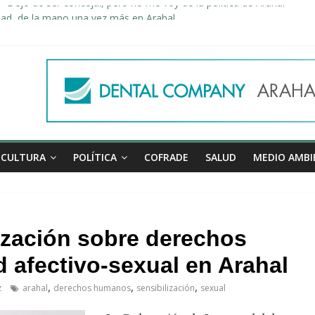
«Dejo de ser concejal, pero no me voy de la política de Arahal»
dad, de la mano una vez más en Arahal
miento de la familia afectada por el incendio en la barriada de la Feri
leno ordinario del Ayuntamiento de Arahal
Morón pide unión a los pueblos de la comarca para evitar la planta 
CULTURA
POLÍTICA
COFRADE
SALUD
MEDIO AMBI
ización sobre derechos
 afectivo-sexual en Arahal
,
,
,
z
arahal
derechos humanos
sensibilización
sexual