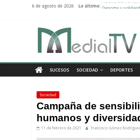
Saltar
6 de agosto de 2026
Lo último:
Alberto Sanromán: 
al
Deporte y solidari
contenido
El emotivo agradeci
Convocado nuevo p
Medial
Una Plataforma de 
TV
El
SUCESOS
SOCIEDAD
DEPORTES
diario
digital
y
televisión
Sociedad
de
Campaña de sensibil
Arahal
humanos y diversidad
11 de febrero de 2021
Francisco Gómez Rodrígue