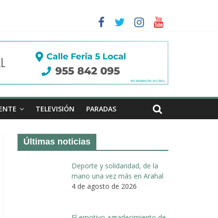
a II de Arahal
de biogás en término de Arahal
ENTE
TELEVISIÓN
PARADAS
Últimas noticias
Deporte y solidaridad, de la
mano una vez más en Arahal
4 de agosto de 2026
El emotivo agradecimiento de