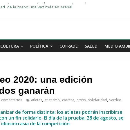
«Dejo de ser concejal, pero no me voy de la política de Arahal»
dad, de la mano una vez más en Arahal
miento de la familia afectada por el incendio en la barriada de la Feri
leno ordinario del Ayuntamiento de Arahal
Morón pide unión a los pueblos de la comarca para evitar la planta 
CULTURA
POLÍTICA
COFRADE
SALUD
MEDIO AMBI
eo 2020: una edición
odos ganarán
,
,
,
,
,
 comentarios
atletas
atletismo
carrera
cross
solidaridad
verdeo
anizar de forma distinta: los atletas podrán inscribirse
n un fin solidario. El día de la prueba, 28 de agosto, se
 idiosincrasia de la competición.