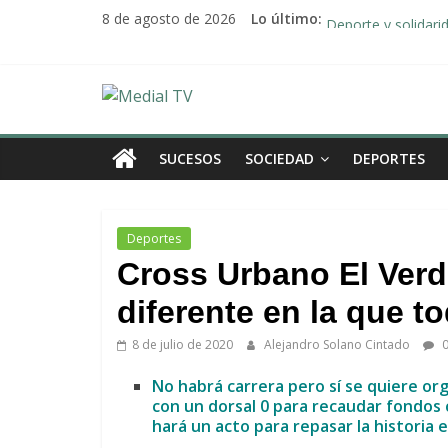
Saltar
Alberto Sanromán: 
8 de agosto de 2026
Lo último:
al
Deporte y solidari
contenido
El emotivo agradeci
Convocado nuevo p
Medial
Una Plataforma de 
TV
SUCESOS
SOCIEDAD
DEPORTES
El
diario
Deportes
digital
Cross Urbano El Verd
y
televisión
diferente en la que t
de
8 de julio de 2020
Alejandro Solano Cintado
0
Arahal
No habrá carrera pero sí se quiere org
con un dorsal 0 para recaudar fondos co
hará un acto para repasar la historia e