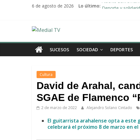
Saltar
Alberto Sanromán: 
6 de agosto de 2026
Lo último:
al
Deporte y solidari
contenido
El emotivo agradeci
Convocado nuevo p
Medial
Una Plataforma de 
TV
SUCESOS
SOCIEDAD
DEPORTES
El
diario
Cultura
digital
David de Arahal, cand
y
televisión
SGAE de Flamenco “P
de
2 de marzo de 2022
Alejandro Solano Cintado
Arahal
El guitarrista arahalense opta a este g
celebrará el próximo 8 de marzo en el 