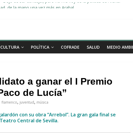
«Dejo de ser concejal, pero no me voy de la política de Arahal»
dad, de la mano una vez más en Arahal
miento de la familia afectada por el incendio en la barriada de la Feri
leno ordinario del Ayuntamiento de Arahal
Morón pide unión a los pueblos de la comarca para evitar la planta 
CULTURA
POLÍTICA
COFRADE
SALUD
MEDIO AMBI
idato a ganar el I Premio
aco de Lucía”
,
,
flamenco
juventud
música
alardón con su obra “Arrebol”. La gran gala final se
Teatro Central de Sevilla.