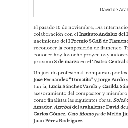
David de Ara
El pasado 16 de noviembre, Día Internacio
colaboración con el
Instituto Andaluz de
nacimiento del
I Premio SGAE de Flamen
reconocer la composición de flamenco. Tra
conocer hoy los ocho proyectos y autores e
próximo
8 de marzo
en el
Teatro Central d
Un jurado profesional, compuesto por lo
José Fernández “Tomatito” y Jorge Pardo
y
Lucía,
Lucía Sánchez Varela
y
Casilda Sán
asesoramiento del compositor y miembro
como finalistas las siguientes obras:
Soleá
d
Amador,
Arrebol
del arahalense David de 
Carlos Gómez,
Gato Montoya
de Melón Ji
Juan Pérez Rodríguez
.