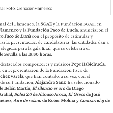
hal. Foto: CienxcienFlamenco
nal del Flamenco, la
SGAE
y la Fundación SGAE
,
en
l Flamenco
y la
Fundación Paco de Lucía
, anunciaron el
co
Paco de Lucía
con el propósito de estimular y
s la presentación de candidaturas, las entidades dan a
legidos para la gala final, que se celebrará el
e Sevilla a las 19.30 horas.
s destacados compositores y músicos
Pepe Habichuela,
, en representación de la Fundación Paco de
chez Varela
, que han contado, a su vez, con el
 de su Fundación,
Alejandro Sanz
, ha seleccionado
e Belén Martín
, El silencio es oro
de Diego
Arahal,
Soleá 2.0
de Alfonso Aroca,
El Greco
de José
ménez,
Aire de solano
de Rober Molina y
Contrarreloj
de