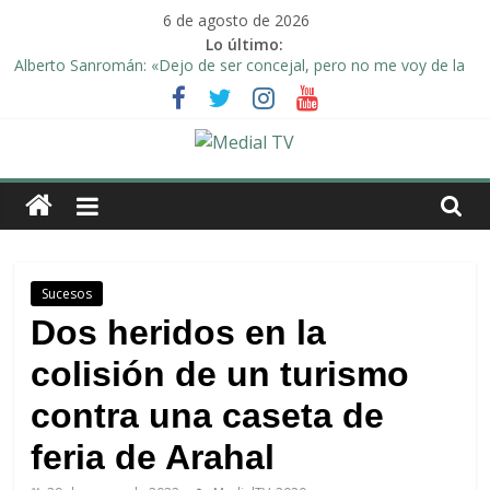
Saltar
6 de agosto de 2026
al
Lo último:
contenido
Alberto Sanromán: «Dejo de ser concejal, pero no me voy de la
política de Arahal»
Deporte y solidaridad, de la mano una vez más en Arahal
El emotivo agradecimiento de la familia afectada por el incendio
en la barriada de la Feria II de Arahal
Medial
Convocado nuevo pleno ordinario del Ayuntamiento de Arahal
Una Plataforma de Morón pide unión a los pueblos de la
TV
comarca para evitar la planta de biogás en término de Arahal
El
Sucesos
diario
Dos heridos en la
digital
colisión de un turismo
y
televisión
contra una caseta de
de
Arahal
feria de Arahal