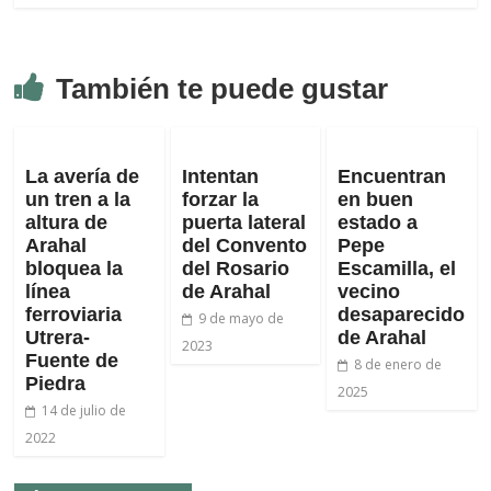
También te puede gustar
La avería de
Intentan
Encuentran
un tren a la
forzar la
en buen
altura de
puerta lateral
estado a
Arahal
del Convento
Pepe
bloquea la
del Rosario
Escamilla, el
línea
de Arahal
vecino
ferroviaria
desaparecido
9 de mayo de
Utrera-
de Arahal
2023
Fuente de
8 de enero de
Piedra
2025
14 de julio de
2022